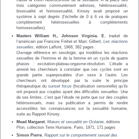
trois catégories communément admises, hétérosexualité,
bisexualité et homosexualité, Kinsey avait proposé un
système à sept degrés (l’échelle de 0 à 6 va de pratiques
complètement hétérosexuelles à complètements
homosexuelles).
Masters William H., Johnson Virginia. E
, traduit de
l’américain par Francine Fréhel et Marc Gilbert,
Les réactions
sexuelles
, édition Laffont, 1968, 382 pages :
Ouvrage référence en sexologie, qui modélise les réactions
sexuelles de l’homme et de la femme en un cycle de quatre
phases : excitation-plateau-orgasme-résolution. L’étude a
amené les chercheurs à constater que ces cycles sont en
grande partie superposables d’un sexe à l’autre. Les
chercheurs ont développé par la suite le principe
thérapeutique du
sunset focus
(focalisation sensorielle) qu’ils
ont proposé aux couples ayant des difficultés sexuelles. Une
de ses limites, c’est que l’étude ne porte que sur des couples
hétérosexuels, mais sa publication a permis de rendre
accessibles les connaissances sur la sexualité humaine,
suite au Rapport Kinsey.
Mead Margaret
,
Mœurs et sexualité en Océanie
, éditions
Plon, collection Terre Humaine, Paris, 1971, 171 pages
Simon Pierre
,
Rapport sur le comportement sexuel des