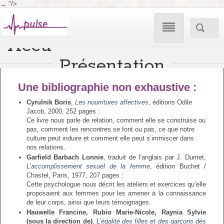
→
"/>

Accueil
Aller
Accueil
/
Pour s’informer et aller plus loin
:
Bibliographie autour de la sexualité
Présentation
au
Ateliers
Nos propositions
Une bibliographie non exhaustive :
contenu
Enquête
Cyrulnik Boris
,
Les nourritures affectives
, éditions Odile
Nos evenements
Ateliers Adultes
Jacob, 2000, 252 pages :
Ateliers Adultes
Conscientisante
Ce livre nous parle de relation, comment elle se construise ou
pas, comment les rencontres se font ou pas, ce que notre
publics
Pour s’informer
culture peut induire et comment elle peut s’immiscer dans
Ateliers Parents
nos relations.
Ateliers Parents
Vos questions
Garfield Barbach Lonnie
, traduit de l’anglais par J. Dumet,
L’accomplissement sexuel de la femme
, édition Buchet /
Nos idées
Le contrôle social
Chastel, Paris, 1977, 207 pages :
Atelier enfants
Cette psychologue nous décrit les ateliers et exercices qu’elle
Ateliers Enfants
proposaient aux femmes pour les amener à la connaissance
de leur corps, ainsi que leurs témoignages.
Ce qui se fait ailleurs
Bibliographie autour
Hauwelle Francine, Rubio Marie-Nicole, Raynia Sylvie
(sous la direction de)
,
L’égalité des filles et des garçons dès