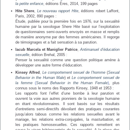
Portage de Paroles
de la sexualité
la petite enfance
, éditions Ères, 2014, 199 pages
Hite Shere
,
Le nouveau rapport Hite
, éditions robert Laffont,
Paris, 2002, 890 pages :
Analyse des pratiques
Étude, publiée pour la première fois en 1976, sur la sexualité
Bibliographie enfants
humaine par la sexologue Shere Hite basé sur l’exploitation
de questionnaires semi-ouverts envoyés en masse et remplis
de manière anonyme par des femmes américaines. Il regorge
Accompagnement
de témoignages et a fait sensation à sa parution.
Iacub Marcela et Maniglier Patrice
,
Antimanuel d’éducation
individuel
sexuelle
, édition Brehal, 2005 :
Penser la sexualité comme une question politique amène à
développer une autre forme d’éducation.
Kinsey Alfred
,
Le comportement sexuel de l’homme
(
Sexual
Accompagnement
Behavior in the Human Male
) et
Le comportement sexuel de
la femme
(
Sexual Behavior in the Human Female
)
, plus
collectif
connus sous le noms des Rapports Kinsey, 1948 et 1953 :
Les rapports font l’effet d’une bombe à leur parution et
ouvrent la voie aux autres pionniers de la sexologie humaine
en étant révolutionnaires. Il sont basés sur les résultats
d’entretiens semi-directifs dévoilant des pratiques courantes
jusqu’alors tabous comme les relations sexuelles avant le
mariage, les relations extra-conjugales, la masturbation, et
les pratiques homosexuelles. Ces rapports remettent en
cause la vison hétérocentrée de la sexualité. A la place des