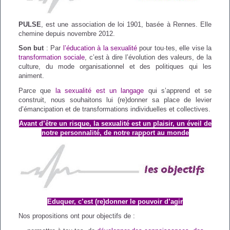
Portage de Paroles
la sexualité
PULSE
, est une association de loi 1901, basée à Rennes. Elle
chemine depuis novembre 2012.
Analyse des pratiques
Bibliographie enfants
Son but
: Par
l’éducation à la sexualité
pour tou·tes, elle vise la
transformation sociale
, c’est à dire l’évolution des valeurs, de la
culture, du mode organisationnel et des politiques qui les
Accompagnement
animent.
Parce que
la sexualité est un langage
qui s’apprend et se
individuel
construit, nous souhaitons lui (re)donner sa place de levier
d’émancipation et de transformations individuelles et collectives.
Avant d’être un risque, la sexualité est un plaisir, un éveil de
Accompagnement
notre personnalité, de notre rapport au monde
collectif
Eduquer, c’est (re)donner le pouvoir d’agir
Nos propositions ont pour objectifs de :