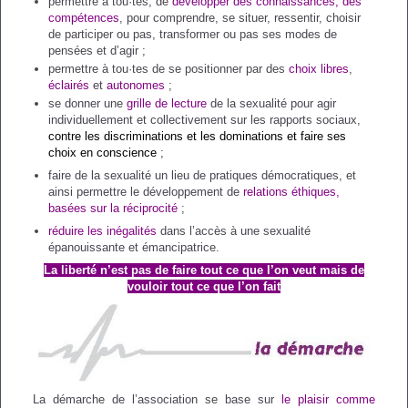
permettre à tou·tes, de
développer des connaissances, des
compétences
, pour comprendre, se situer, ressentir, choisir
de participer ou pas, transformer ou pas ses modes de
pensées et d’agir ;
permettre à tou·tes de se positionner par des
choix libres
,
éclairés
et
autonomes
;
se donner une
grille de lecture
de la sexualité pour agir
individuellement et collectivement sur les rapports sociaux,
contre les discriminations et les dominations et faire ses
choix en conscience
;
faire de la sexualité un lieu de pratiques démocratiques, et
ainsi permettre le développement de
relations éthiques,
basées sur la réciprocité
;
réduire les inégalités
dans l’accès à une sexualité
épanouissante et émancipatrice.
La liberté n’est pas de faire tout ce que l’on veut mais de
vouloir tout ce que l’on fait
La démarche de l’association se base sur
le plaisir comme