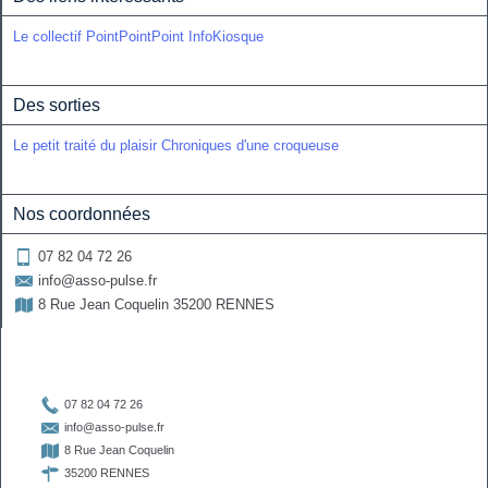
Le collectif PointPointPoint
InfoKiosque
Des sorties
Le petit traité du plaisir
Chroniques d'une croqueuse
Nos coordonnées
07 82 04 72 26

info@asso-pulse.fr

8 Rue Jean Coquelin 35200 RENNES


07 82 04 72 26

info@asso-pulse.fr

8 Rue Jean Coquelin

35200 RENNES