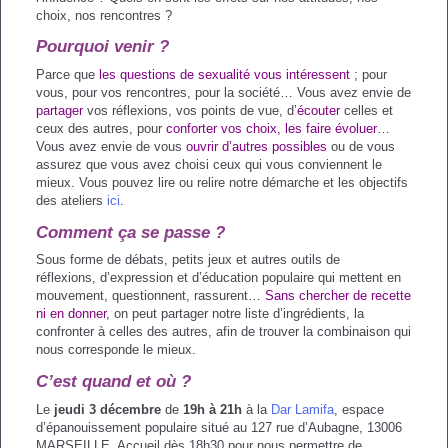
Portage de Paroles
la sexualité
choix, nos rencontres ?
Pourquoi venir ?
Analyse des pratiques
Parce que
les questions de sexualité vous intéressent
; pour
Bibliographie enfants
vous, pour vos rencontres, pour la société… Vous avez envie de
partager
vos réflexions, vos points de vue, d’
écouter
celles et
ceux des autres, pour
conforter vos choix, les faire évoluer
…
Accompagnement
Vous avez envie de vous
ouvrir d’autres possibles
ou de vous
assurez que vous avez choisi ceux qui vous conviennent le
individuel
mieux. Vous pouvez lire ou relire notre démarche et les objectifs
des ateliers
ici
.
Comment ça se passe ?
Accompagnement
Sous forme de débats, petits jeux et autres outils de
réflexions, d’expression et d’éducation populaire qui mettent en
collectif
mouvement, questionnent, rassurent…
Sans chercher de recette
ni en donner
, on peut partager notre liste d’ingrédients, la
confronter à celles des autres, afin de trouver la combinaison qui
nous corresponde le mieux.
C’est quand et où ?
Le
jeudi 3 décembre
de
19h à 21h
à la
Dar Lamifa
, espace
d’épanouissement populaire situé au 127 rue d’Aubagne, 13006
MARSEILLE. Accueil dès 18h30 pour nous permettre de