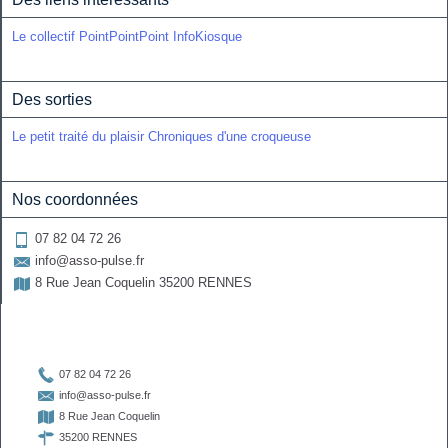
Le collectif PointPointPoint
InfoKiosque
Des sorties
Le petit traité du plaisir
Chroniques d'une croqueuse
Nos coordonnées
07 82 04 72 26

info@asso-pulse.fr

8 Rue Jean Coquelin 35200 RENNES


07 82 04 72 26

info@asso-pulse.fr

8 Rue Jean Coquelin

35200 RENNES