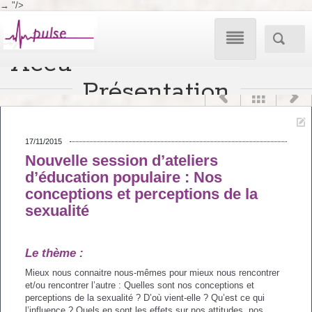
→
"/>

Accueil
Aller
Accueil
/
Blog
/
Ateliers Adultes
:
Nos conceptions et perceptions de la sexualité
Présentation



au
Ateliers
Nos propositions

contenu
Enquête
17/11/2015
Nos evenements
Ateliers Adultes
Nouvelle session d’ateliers
Ateliers Adultes
Conscientisante
d’éducation populaire : Nos
publics
Pour s’informer
conceptions et perceptions de la
Ateliers Parents
sexualité
Ateliers Parents
Vos questions
Nos idées
Le contrôle social
Le thème :
Atelier enfants
Ateliers Enfants
Mieux nous connaitre nous-mêmes pour mieux nous rencontrer
Ce qui se fait ailleurs
et/ou rencontrer l’autre : Quelles sont nos conceptions et
Bibliographie autour de
perceptions de la sexualité ? D’où vient-elle ? Qu’est ce qui
l’influence ? Quels en sont les effets sur nos attitudes, nos