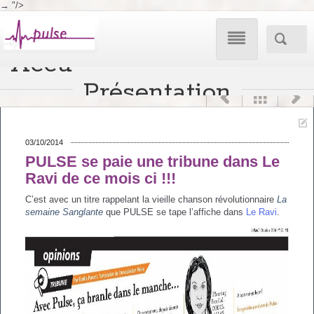
→
"/>

Accueil
Aller
Accueil
/
Blog
/
Ce qui se fait ailleurs
:
Tribune de PULSE dans Le Ravi d’octobre
Présentation



au
Ateliers
Nos propositions

contenu
Enquête
03/10/2014
Nos evenements
Ateliers Adultes
PULSE se paie une tribune dans Le
Ateliers Adultes
Conscientisante
Ravi de ce mois ci !!!
publics
Pour s’informer
C’est avec un titre rappelant la vieille chanson révolutionnaire
La
Ateliers Parents
Ateliers Parents
semaine Sanglante
que PULSE se tape l’affiche dans
Le Ravi
.
Vos questions
Nos idées
Le contrôle social
Atelier enfants
Ateliers Enfants
Ce qui se fait ailleurs
Bibliographie autour de