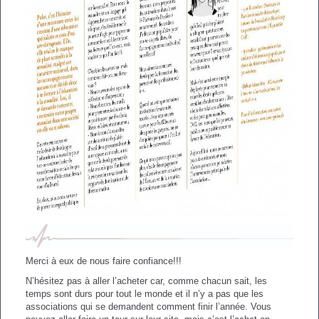
Portage de Paroles
la sexualité
Analyse des pratiques
Bibliographie enfants
Accompagnement
individuel
Accompagnement
collectif
Merci à eux de nous faire confiance!!!
N’hésitez pas à aller l’acheter car, comme chacun sait, les
temps sont durs pour tout le monde et il n’y a pas que les
associations qui se demandent comment finir l’année. Vous