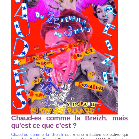
Portage de Paroles
la sexualité
Analyse des pratiques
Bibliographie enfants
Accompagnement
individuel
Accompagnement
collectif
Chaud-es comme la Breizh, mais
qu’est ce que c’est ?
Chaud-es comme la Breizh
est « une initiative collective qui