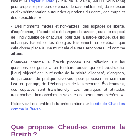
investi le
Papier Buvard
(2 rue de la Mairie, 44660 Soulvache)
pour proposer plusieurs espaces de rassemblement, de réflexion
et d’expérimentation autour des questions du genre, des corps et
des sexualités. »
« Des moments mixtes et non-mixtes, des espaces de liberté,
d’expérience, d’écoute et d’échanges de savoirs, dans le respect
de l’individualité de chacun.e, pour que la parole circule, que les
échanges fusent et les énergies foisonnent, en espérant que
cela donne place à une multitude d’autres rencontres, ici comme
ailleurs…
Chaud-es comme la Breizh propose une réflexion sur les
questions de genre à un territoire précis qui est Soulvache.
[Leur] objectif est la réussite de la mixité d’identité, d’origines,
de parcours, de pratique diverses, pour proposer un commun
issu du partage, de l’échange et de la rencontre. Évidemment,
ces espaces sont transfriendly. Les remarques et attitudes
transphobes, homophobes et sexistes ne seront pas tolérées. »
Retrouvez l’ensemble de la présentation sur
le site de Chaud-es
comme la Breizh
.
Que propose Chaud-es comme la
Breizh ?